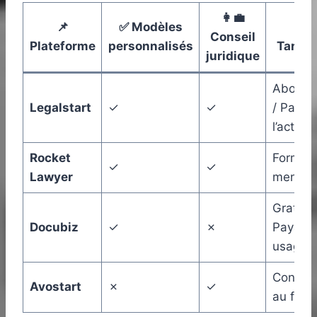
👩‍💼
📌
✅ Modèles
💵
Conseil
Plateforme
personnalisés
Tarific
juridique
Abonne
Legalstart
✓
✓
/ Paiem
l’acte
Rocket
Formul
✓
✓
Lawyer
mensue
Gratuit 
Docubiz
✓
✗
Payant 
usage
Consult
Avostart
✗
✓
au forfa