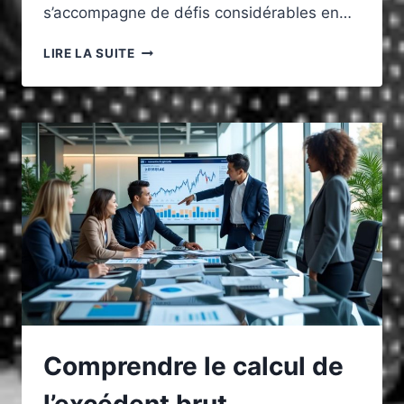
s’accompagne de défis considérables en…
SÉCURISER
LIRE LA SUITE
LE
FRET
MARITIME
:
ENJEUX
ET
SOLUTIONS
POUR
LES
EXPÉDITIONS
INTERNATIONALES
Comprendre le calcul de