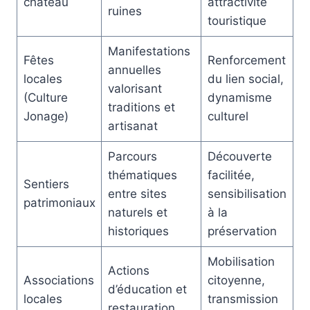
château
attractivité
ruines
touristique
Manifestations
Fêtes
Renforcement
annuelles
locales
du lien social,
valorisant
(Culture
dynamisme
traditions et
Jonage)
culturel
artisanat
Parcours
Découverte
thématiques
facilitée,
Sentiers
entre sites
sensibilisation
patrimoniaux
naturels et
à la
historiques
préservation
Mobilisation
Actions
Associations
citoyenne,
d’éducation et
locales
transmission
restauration