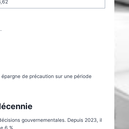
6,62
.
une épargne de précaution sur une période
 décennie
es décisions gouvernementales. Depuis 2023, il
de 6 %.