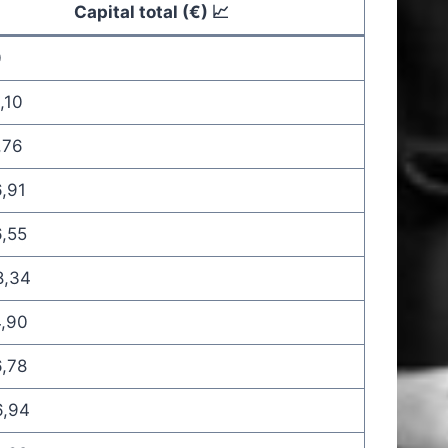
Capital total (€) 📈
0
,10
,76
,91
6,55
8,34
4,90
6,78
6,94