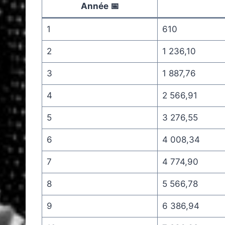
Année 📅
1
610
2
1 236,10
3
1 887,76
4
2 566,91
5
3 276,55
6
4 008,34
7
4 774,90
8
5 566,78
9
6 386,94