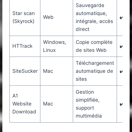
Sauvegarde
Star scan
automatique,
Web
✔️
(Skyrock)
intégrale, accès
direct
Windows,
Copie complète
HTTrack
✔️
Linux
de sites Web
Téléchargement
SiteSucker
Mac
automatique de
✔️
sites
Gestion
A1
simplifiée,
Website
Mac
✔️
support
Download
multimédia