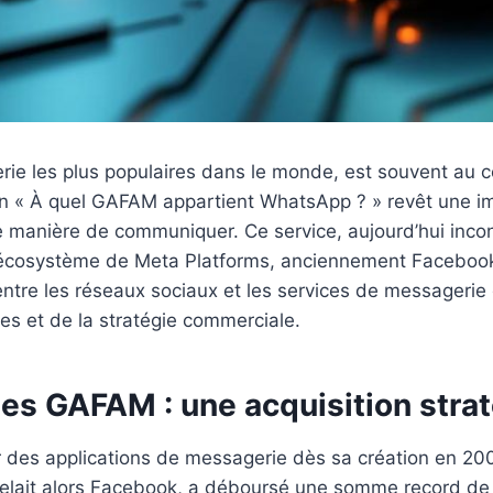
ie les plus populaires dans le monde, est souvent au cœ
on « À quel GAFAM appartient WhatsApp ? » revêt une im
manière de communiquer. Ce service, aujourd’hui incont
s l’écosystème de Meta Platforms, anciennement Faceboo
entre les réseaux sociaux et les services de messageri
s et de la stratégie commerciale.
es GAFAM : une acquisition stra
des applications de messagerie dès sa création en 200
pelait alors Facebook, a déboursé une somme record de 1